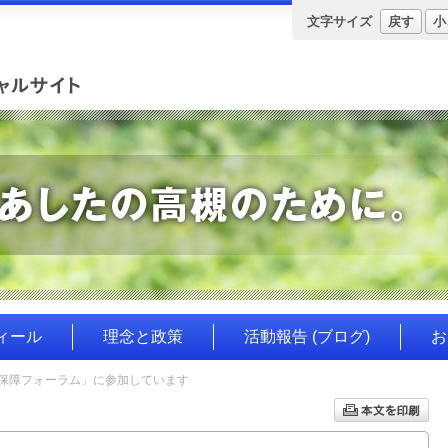
文字サイズ
戻す
小
ィール
理念と政策
活動報告 (ブログ)
お
会保障フォーラム」に参加しています