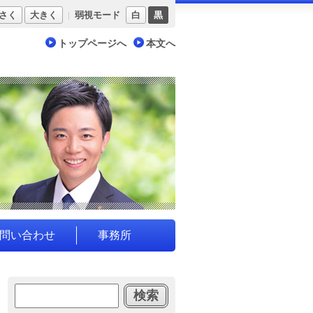
さく
大きく
弱視モード
白
黒
トップページへ
本文へ
問い合わせ
事務所