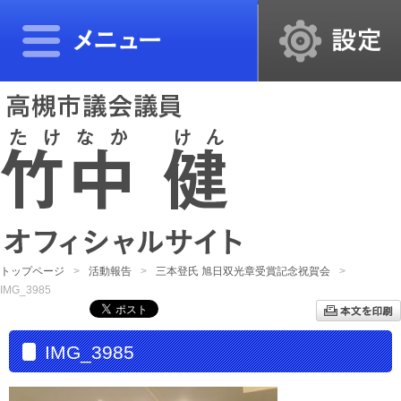
トップページ
活動報告
三本登氏 旭日双光章受賞記念祝賀会
IMG_3985
IMG_3985